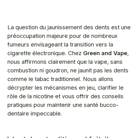
Le tabac traditionnel fait-il vraiment jaunir les dents
et pourquoi ?
La cigarette électronique jaunit-elle les dents : quelle est
la réalité scientifique ?
La question du jaunissement des dents est une
préoccupation majeure pour de nombreux
En tant que vapoteur, comment garder des dents
blanches et une bonne hygiène bucco-dentaire ?
fumeurs envisageant la transition vers la
cigarette électronique. Chez
Green and Vape
,
Questions fréquentes
nous affirmons clairement que la vape, sans
combustion ni goudron, ne jaunit pas les dents
comme le tabac traditionnel. Nous allons
décrypter les mécanismes en jeu, clarifier le
rôle de la nicotine et vous offrir des conseils
pratiques pour maintenir une santé bucco-
dentaire impeccable.