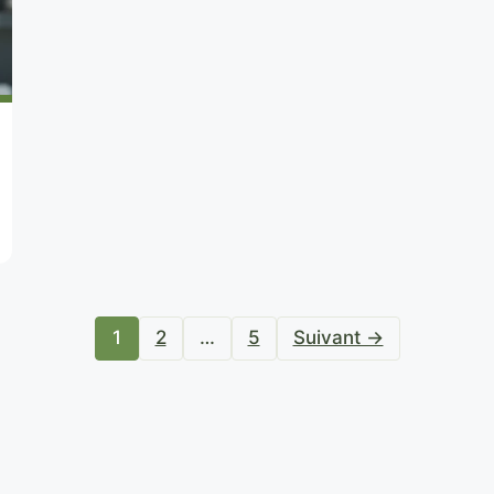
1
2
…
5
Suivant →