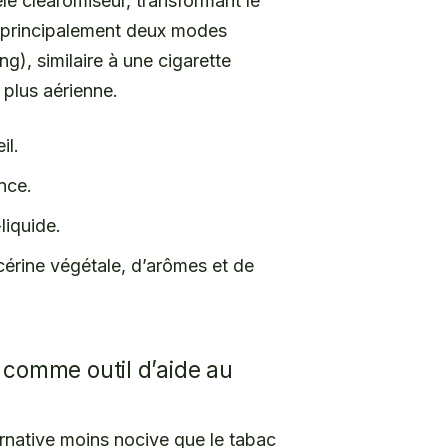
elé clearomiseur, transformant le
s principalement deux modes
ng), similaire à une cigarette
, plus aérienne.
il.
ance.
liquide.
érine végétale, d’arômes et de
e comme outil d’aide au
rnative moins nocive que le tabac