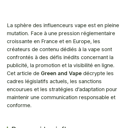
Pourquoi les influenceurs vape subissent-ils une
pression réglementaire croissante ?
Comment les influenceurs vape peuvent-ils naviguer
dans ce paysage réglementaire complexe ?
La sphère des influenceurs vape est en pleine
mutation. Face à une pression réglementaire
Green and Vape : votre source d’information fiable sur la
vape et sa régulation
croissante en France et en Europe, les
créateurs de contenu dédiés à la vape sont
Questions fréquentes
confrontés à des défis inédits concernant la
publicité, la promotion et la visibilité en ligne.
Cet article de
Green and Vape
décrypte les
cadres législatifs actuels, les sanctions
encourues et les stratégies d’adaptation pour
maintenir une communication responsable et
conforme.