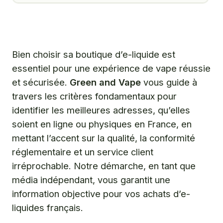
Comment identifier les meilleures boutiques d’e-
liquide en France pour votre vape ?
Quelles sont les plateformes incontournables pour
acheter votre e-liquide en ligne ou en magasin ?
Bien choisir sa boutique d’e-liquide est
essentiel pour une expérience de vape réussie
Maximiser votre expérience de vapoteur : au-delà de
l’achat d’e-liquide
et sécurisée.
Green and Vape
vous guide à
travers les critères fondamentaux pour
Questions fréquentes
identifier les meilleures adresses, qu’elles
soient en ligne ou physiques en France, en
mettant l’accent sur la qualité, la conformité
réglementaire et un service client
irréprochable. Notre démarche, en tant que
média indépendant, vous garantit une
information objective pour vos achats d’e-
liquides français.