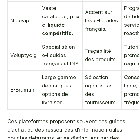
Vaste
Prog
Accent sur
catalogue,
prix
de fid
Nicovip
les e-liquides
e-liquide
servic
français.
compétitifs
.
réacti
Spécialisé en
Tutori
Traçabilité
Voluptycig
e-liquides
promo
des produits.
français et DIY.
réguli
Large gamme
Sélection
Conse
de marques,
rigoureuse
ligne,
E-Brumair
options de
des
promo
livraison.
fournisseurs.
fréqu
Ces plateformes proposent souvent des guides
d’achat ou des ressources d’information utiles
pour les débutants, et se distinguent par des