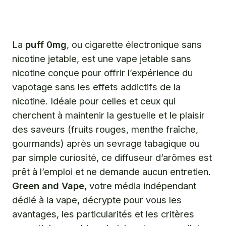
La Puff 0mg sans nicotine : qu’est-ce que c’est et à
qui s’adresse-t-elle ?
Quels sont les avantages et les mythes à déconstruire
autour de la puff 0mg ?
La
puff 0mg
, ou cigarette électronique sans
nicotine jetable, est une vape jetable sans
Comment choisir la meilleure puff 0mg et où l’acheter en
toute confiance ?
nicotine conçue pour offrir l’expérience du
vapotage sans les effets addictifs de la
Aller plus loin avec Green and Vape : Nos guides et
nicotine. Idéale pour celles et ceux qui
comparatifs sur la vape sans nicotine
cherchent à maintenir la gestuelle et le plaisir
Questions fréquentes
des saveurs (fruits rouges, menthe fraîche,
gourmands) après un sevrage tabagique ou
par simple curiosité, ce diffuseur d’arômes est
prêt à l’emploi et ne demande aucun entretien.
Green and Vape
, votre média indépendant
dédié à la vape, décrypte pour vous les
avantages, les particularités et les critères