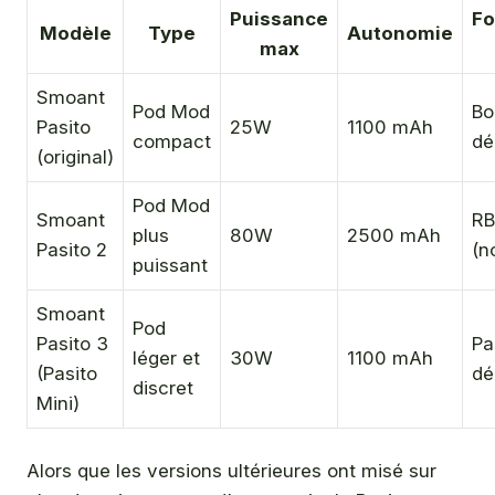
Puissance
Fo
Modèle
Type
Autonomie
max
Smoant
Pod Mod
Bo
Pasito
25W
1100 mAh
compact
dé
(original)
Pod Mod
Smoant
RB
plus
80W
2500 mAh
Pasito 2
(n
puissant
Smoant
Pod
Pasito 3
Pa
léger et
30W
1100 mAh
(Pasito
dé
discret
Mini)
Alors que les versions ultérieures ont misé sur