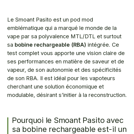
rechargeable est-il un choix judicieux pour votre
vape ?
Comment optimiser votre expérience de vape avec la
Le Smoant Pasito est un pod mod
bobine rechargeable du Smoant Pasito ?
emblématique qui a marqué le monde de la
Le Smoant Pasito : notre avis détaillé après un test
vape par sa polyvalence MTL/DTL et surtout
prolongé de la bobine rechargeable
sa
bobine rechargeable (RBA)
intégrée. Ce
test complet vous apporte une vision claire de
Où acheter votre Smoant Pasito et ses accessoires, y
compris la bobine rechargeable ?
ses performances en matière de saveur et de
vapeur, de son autonomie et des spécificités
Questions fréquentes
de son RBA. Il est idéal pour les vapoteurs
cherchant une solution économique et
modulable, désirant s’initier à la reconstruction.
Pourquoi le Smoant Pasito avec
sa bobine rechargeable est-il un