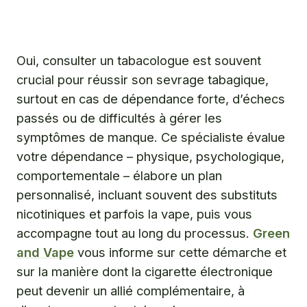
Quels sont les signes qui indiquent que vous
devriez consulter un tabacologue pour arrêter de
fumer ?
Comment un spécialiste en tabacologie vous
Oui, consulter un tabacologue est souvent
accompagne-t-il dans l’arrêt de votre consommation de
crucial pour réussir son sevrage tabagique,
tabac ?
surtout en cas de dépendance forte, d’échecs
La vape, un atout complémentaire dans votre démarche
passés ou de difficultés à gérer les
avec un spécialiste en tabacologie ?
symptômes de manque. Ce spécialiste évalue
Où trouver un tabacologue qualifié et comment préparer
votre dépendance – physique, psychologique,
efficacement votre consultation ?
comportementale – élabore un plan
Questions fréquentes
personnalisé, incluant souvent des substituts
nicotiniques et parfois la vape, puis vous
accompagne tout au long du processus.
Green
and Vape
vous informe sur cette démarche et
sur la manière dont la cigarette électronique
peut devenir un allié complémentaire, à