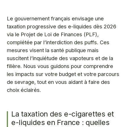
France : quelles sont les mesures fiscales
envisagées par le gouvernement ?
Quel impact la taxe sur les e-cigarettes aura-t-elle sur
Le gouvernement français envisage une
votre budget et votre sevrage tabagique ?
taxation progressive des e-liquides dès 2026
Comment Green and Vape vous accompagne face aux
via le Projet de Loi de Finances (PLF),
évolutions de la fiscalité des produits du vapotage ?
complétée par l’interdiction des puffs. Ces
mesures visent la santé publique mais
Questions fréquentes
suscitent l’inquiétude des vapoteurs et de la
filière. Nous vous guidons pour comprendre
les impacts sur votre budget et votre parcours
de sevrage, tout en vous aidant à faire des
choix éclairés.
La taxation des e-cigarettes et
e-liquides en France : quelles