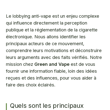
lobbying anti-vape en France et à l’international ?
Quels sont les arguments clés utilisés par le lobbying
anti-vape pour justifier ses positions ?
Le lobbying anti-vape est un enjeu complexe
qui influence directement la perception
Comment Green and Vape déconstruit les arguments du
lobbying anti-vape et promeut une information éclairée ?
publique et la réglementation de la cigarette
électronique. Nous allons identifier les
Comment Green and Vape vous aide à naviguer
principaux acteurs de ce mouvement,
l’information sur la vape et à faire un choix éclairé ?
comprendre leurs motivations et déconstruire
Questions fréquentes
leurs arguments avec des faits vérifiés. Notre
mission chez
Green and Vape
est de vous
fournir une information fiable, loin des idées
reçues et des influences, pour vous aider à
faire des choix éclairés.
Quels sont les principaux