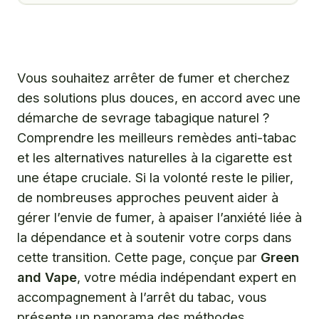
Quels sont les remèdes naturels les plus efficaces
pour arrêter de fumer et gérer le sevrage ?
Comment les approches alternatives peuvent-elles
renforcer votre motivation pour arrêter de fumer ?
Vous souhaitez arrêter de fumer et cherchez
des solutions plus douces, en accord avec une
La vape : une alternative reconnue pour le sevrage,
complémentaire aux remèdes naturels ?
démarche de sevrage tabagique naturel ?
Comprendre les meilleurs remèdes anti-tabac
Des précautions essentielles pour un sevrage tabagique
et les alternatives naturelles à la cigarette est
naturel et sécurisé.
une étape cruciale. Si la volonté reste le pilier,
Questions fréquentes
de nombreuses approches peuvent aider à
gérer l’envie de fumer, à apaiser l’anxiété liée à
la dépendance et à soutenir votre corps dans
cette transition. Cette page, conçue par
Green
and Vape
, votre média indépendant expert en
accompagnement à l’arrêt du tabac, vous
présente un panorama des méthodes